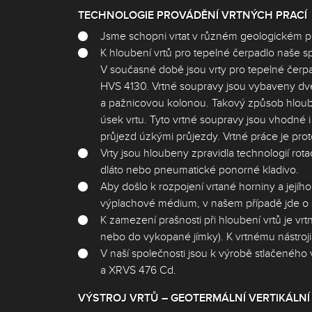
TECHNOLOGIE PROVÁDĚNÍ VRTNÝCH PRACÍ
Jsme schopni vrtat v různém geologickém podlož
K hloubení vrtů pro tepelné čerpadlo naše sp
V současné době jsou vrty pro tepelné čerp
HVS 4130. Vrtné soupravy jsou vybaveny dvě
a pažnicovou kolonou. Takový způsob hloube
úsek vrtu. Tyto vrtné soupravy jsou vhodné i
průjezd úzkými průjezdy. Vrtné práce je prot
Vrty jsou hloubeny zpravidla technologií rota
dláto nebo pneumatické ponorné kladivo.
Aby došlo k rozpojení vrtané horniny a jejího
výplachové médium, v našem případě jde o 
K zamezení prašnosti při hloubení vrtů je v
nebo do vykopané jímky). K vrtnému nástro
V naší společnosti jsou k výrobě stlačen
a XRVS 476 Cd.
VÝSTROJ VRTŮ – GEOTERMÁLNÍ VERTIKÁLNÍ