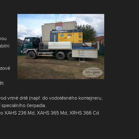
tnou
bilní
stové
ět
vod vrtné drtě (např. do vodotěsného kontejneru,
speciálního čerpadla.
Copco XAHS 236 Md, XAHS 365 Md, XRHS 366 Cd