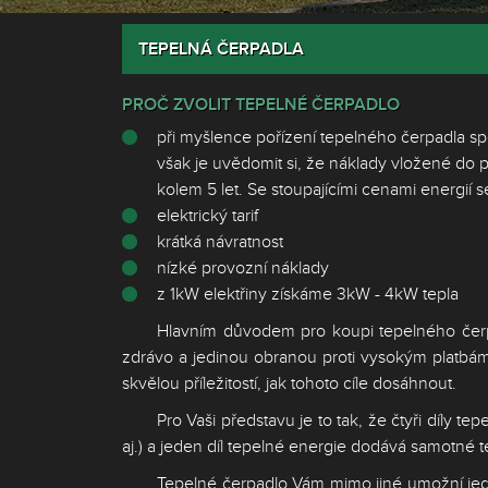
TEPELNÁ ČERPADLA
PROČ ZVOLIT TEPELNÉ ČERPADLO
při myšlence pořízení tepelného čerpadla spou
však je uvědomit si, že náklady vložené do 
kolem 5 let. Se stoupajícími cenami energií 
elektrický tarif
krátká návratnost
nízké provozní náklady
z 1kW elektřiny získáme 3kW - 4kW tepla
Hlavním důvodem pro koupi tepelného čerpa
zdrávo a jedinou obranou proti vysokým platbám z
skvělou příležitostí, jak tohoto cíle dosáhnout.
Pro Vaši představu je to tak, že čtyři díly 
aj.) a jeden díl tepelné energie dodává samotné 
Tepelné čerpadlo Vám mimo jiné umožní jed