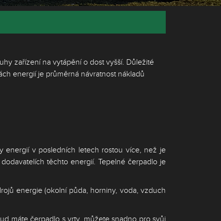
uhy zařízení na vytápění o dost vyšší. Důležité
nách energií je průměrná návratnost nákladů
energií v posledních letech rostou více, než je
dodavatelích těchto energií. Tepelné čerpadlo je
drojů energie (okolní půda, horniny, voda, vzduch
ud máte čerpadlo s vrty, můžete snadno pro svůj