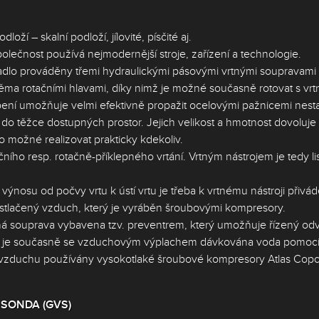
í – skalní podloží, jílovité, písčité aj.
olečnost používá nejmodernější stroje, zařízení a technologie.
adlo prováděny třemi hydraulickými pásovými vrtnými soupravami
ma rotačními hlavami, díky nimž je možné současně rotovat s vr
ní umožňuje velmi efektivně propažit ocelovými pažnicemi nesta
 do těžce dostupných prostor. Jejich velikost a hmotnost dovoluje
o možné realizovat prakticky kdekoliv.
čního resp. rotačně-příklepného vrtání. Vrtným nástrojem je tedy li
 výnosu od počvy vrtu k ústí vrtu je třeba k vrtnému nástroji přivád
stlačený vzduch, který je vyráběn šroubovými kompresory.
rtná souprava vybavena tzv. preventrem, který umožňuje řízený od
ji je současně se vzduchovým výplachem dávkována voda pomocí 
ého vzduchu používány vysokotlaké šroubové kompresory Atlas 
 SONDA (GVS)