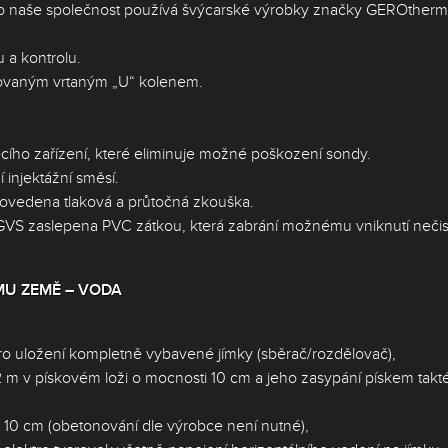
oto naše společnost používá švýcarské výrobky značky GEROtherm
 a kontrolu.
tovaným vrtaným „U“ kolenem.
ího zařízení, které eliminuje možné poškození sondy.
í injektážní směsí.
ovedena tlaková a průtočná zkouška.
GVS zaslepena PVC zátkou, která zabrání možnému vniknutí nečis
MU ZEMĚ – VODA
pro uložení kompletně vybavené jímky (sběrač/rozdělovač),
,2 m v pískovém loži o mocnosti 10 cm a jeho zasypání pískem takt
 10 cm (obetonování dle výrobce není nutné),