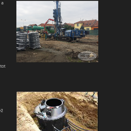
 a
tot
éž