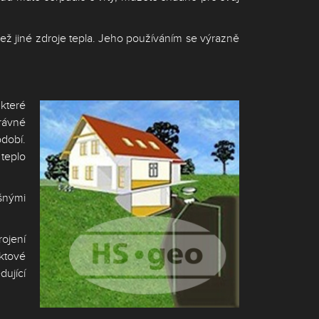
než jiné zdroje tepla. Jeho používáním se výrazně
které
rávné
bdobí.
 teplo
ošnými
ojení
ektové
dující