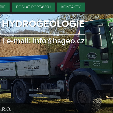
RIE
POSLAT POPTÁVKU
KONTAKTY
, HYDROGEOLOGIE
0
|
e-mail:
info@hsgeo.cz
.R.O.