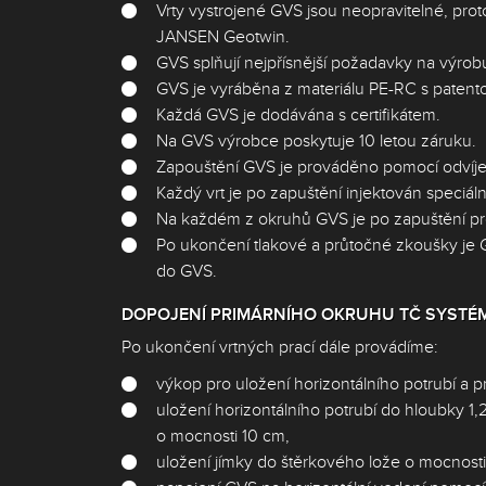
Vrty vystrojené GVS jsou neopravitelné, pr
JANSEN Geotwin.
GVS splňují nejpřísnější požadavky na výrobu
GVS je vyráběna z materiálu PE-RC s paten
Každá GVS je dodávána s certifikátem.
Na GVS výrobce poskytuje 10 letou záruku.
Zapouštění GVS je prováděno pomocí odvíjec
Každý vrt je po zapuštění injektován speciáln
Na každém z okruhů GVS je po zapuštění pr
Po ukončení tlakové a průtočné zkoušky je 
do GVS.
DOPOJENÍ PRIMÁRNÍHO OKRUHU TČ SYSTÉ
Po ukončení vrtných prací dále provádíme:
výkop pro uložení horizontálního potrubí a 
uložení horizontálního potrubí do hloubky 1
o mocnosti 10 cm,
uložení jímky do štěrkového lože o mocnosti