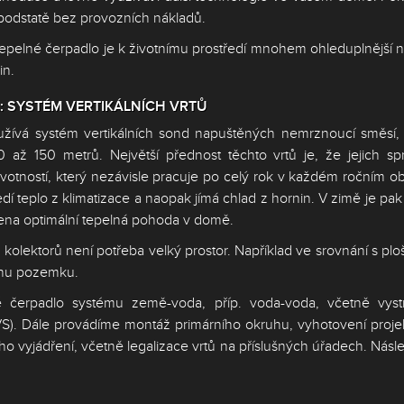
v podstatě bez provozních nákladů.
 tepelné čerpadlo je k životnímu prostředí mnohem ohleduplnější 
in.
 SYSTÉM VERTIKÁLNÍCH VRTŮ
yužívá systém vertikálních sond napuštěných nemrznoucí směsí, 
až 150 metrů. Největší přednost těchto vrtů je, že jejich sp
votností, který nezávisle pracuje po celý rok v každém ročním o
í teplo z klimatizace a naopak jímá chlad z hornin. V zimě je pak
ílena optimální tepelná pohoda v domě.
ch kolektorů není potřeba velký prostor. Například ve srovnání s pl
ochu pozemku.
é čerpadlo systému země-voda, příp. voda-voda, včetně vystr
GVS). Dále provádíme montáž primárního okruhu, vyhotovení proj
vyjádření, včetně legalizace vrtů na příslušných úřadech. Násle