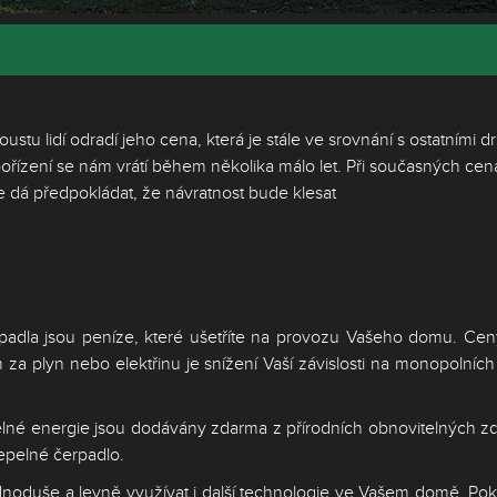
stu lidí odradí jeho cena, která je stále ve srovnání s ostatními dr
pořízení se nám vrátí během několika málo let. Při současných ce
se dá předpokládat, že návratnost bude klesat
dla jsou peníze, které ušetříte na provozu Vašeho domu. Ceny 
a plyn nebo elektřinu je snížení Vaší závislosti na monopolních 
tepelné energie jsou dodávány zdarma z přírodních obnovitelných z
tepelné čerpadlo.
noduše a levně využívat i další technologie ve Vašem domě. Pok