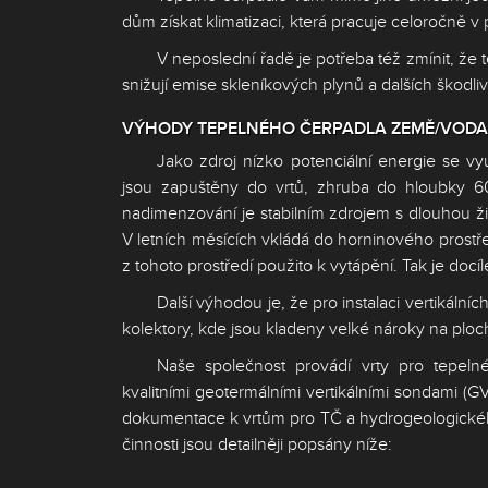
dům získat klimatizaci, která pracuje celoročně 
V neposlední řadě je potřeba též zmínit, že
snižují emise skleníkových plynů a dalších škodliv
VÝHODY TEPELNÉHO ČERPADLA ZEMĚ/VODA:
Jako zdroj nízko potenciální energie se v
jsou zapuštěny do vrtů, zhruba do hloubky 60 
nadimenzování je stabilním zdrojem s dlouhou ži
V letních měsících vkládá do horninového prostřed
z tohoto prostředí použito k vytápění. Tak je doc
Další výhodou je, že pro instalaci vertikální
kolektory, kde jsou kladeny velké nároky na pl
Naše společnost provádí vrty pro tepeln
kvalitními geotermálními vertikálními sondami (
dokumentace k vrtům pro TČ a hydrogeologického 
činnosti jsou detailněji popsány níže: